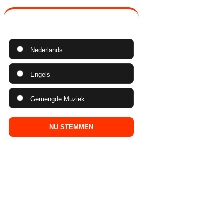
WAAR LUISTER JIJ GRAAG NAAR?
Nederlands
Engels
Gemengde Muziek
NU STEMMEN